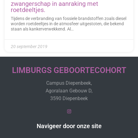
zwangerschap in aanraking met
roetdeeltjes.
Tijdens de verbranding van fossiele brandstoffen zoals diesel
worden roetdeeltjes in de atmosfeer uitgestoten, die bekend
staan als kankerverwekkend. Al…
20 september 2019
LIMBURGS GEBOORTECOHORT
Campus Diepenbeek,
Agoralaan Gebouw D,
3590 Diepenbeek
Navigeer door onze site