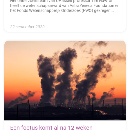
Het onderzoeksteam van UHasselt professor Tim Nawrot
heeft de wetenschapsaward van AstraZeneca Foundation en
het Fonds Wetenschappelijk Onderzoek (FWO) gekregen….
22 september 2020
Een foetus komt al na 12 weken