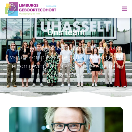
Ons team
Wij zijn gepassioneerd over het ontrafelen
van de complexe interacties tussen genen
en omgevingsfactoren op de gezondheid
van kinderen.