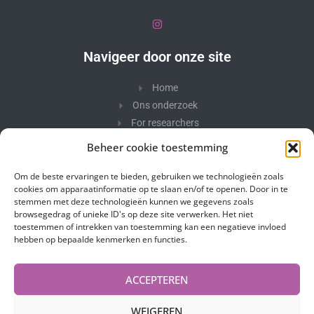
Navigeer door onze site
Home
Ons onderzoek
For researchers
Ons team
Beheer cookie toestemming
Foto's
In de kijker
Om de beste ervaringen te bieden, gebruiken we technologieën zoals
cookies om apparaatinformatie op te slaan en/of te openen. Door in te
Contacteer ons
stemmen met deze technologieën kunnen we gegevens zoals
browsegedrag of unieke ID's op deze site verwerken. Het niet
toestemmen of intrekken van toestemming kan een negatieve invloed
Nieuwsbrief
hebben op bepaalde kenmerken en functies.
Blijf op de hoogte van ons onderzoek.
ACCEPTEREN
WEIGEREN