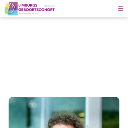
Maak kennis met Nick
Gespecialiseerd in groene ruimten en
cardiovasculaire outcomes