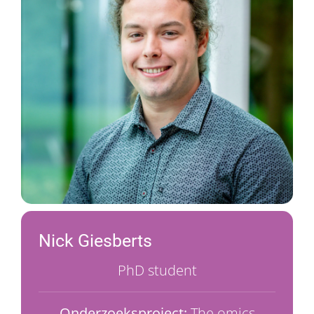
Nick Giesberts
PhD student
Onderzoeksproject:
The omics