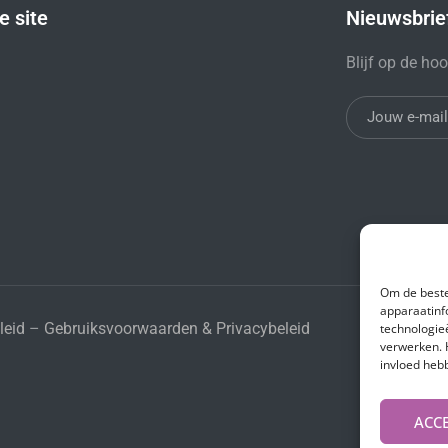
e site
Nieuwsbrie
Blijf op de ho
Om de beste
apparaatinf
leid
–
Gebruiksvoorwaarden & Privacybeleid
technologie
verwerken. 
invloed heb
ACC