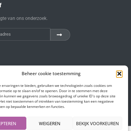
f
ogte van ons onderzoek.
Beheer cookie toestemming
 ervaringen te bieden, gebruiken we technologieën zoals cookies om
ormatie op te slaan en/of te openen. Door in te stemmen met deze
ën kunnen we gegevens zoals browsegedrag of unieke ID's op deze site
Het niet toestemmen of intrekken van toestemming kan een negatieve
ben op bepaalde kenmerken en functies.
EPTEREN
WEIGEREN
BEKIJK VOORKEUREN