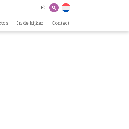
oto’s
In de kijker
Contact