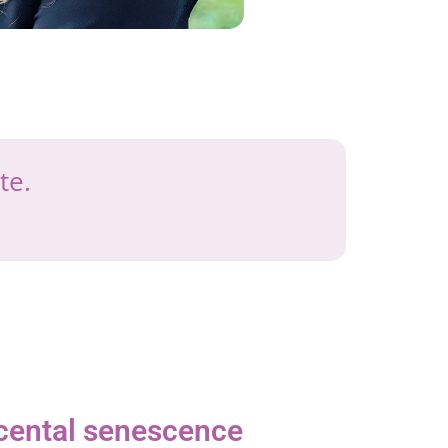
te.
acental senescence