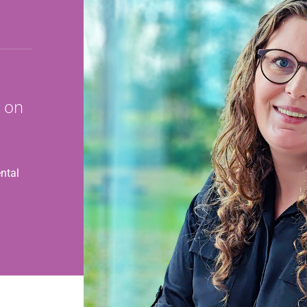
n on
ntal