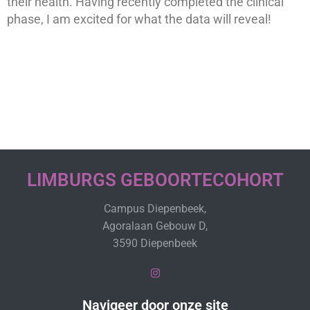
their health. Having recently completed the clinical
phase, I am excited for what the data will reveal!
LIMBURGS GEBOORTECOHORT
Campus Diepenbeek,
Agoralaan Gebouw D,
3590 Diepenbeek
Navigeer door onze site