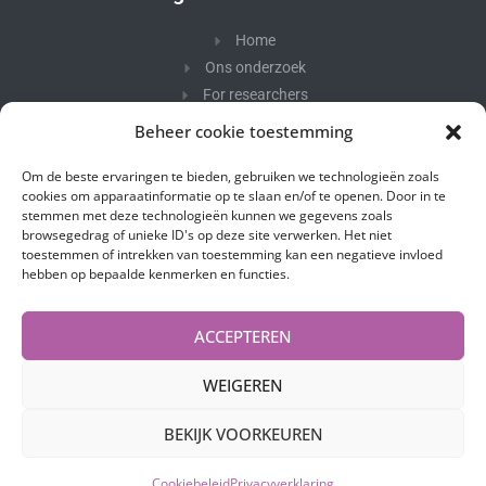
Home
Ons onderzoek
For researchers
Ons team
Beheer cookie toestemming
Foto's
Om de beste ervaringen te bieden, gebruiken we technologieën zoals
In de kijker
cookies om apparaatinformatie op te slaan en/of te openen. Door in te
Contacteer ons
stemmen met deze technologieën kunnen we gegevens zoals
browsegedrag of unieke ID's op deze site verwerken. Het niet
toestemmen of intrekken van toestemming kan een negatieve invloed
Nieuwsbrief
hebben op bepaalde kenmerken en functies.
Blijf op de hoogte van ons onderzoek.
ACCEPTEREN
WEIGEREN
BEKIJK VOORKEUREN
Cookiebeleid
–
Gebruiksvoorwaarden & Privacybeleid
Cookiebeleid
Privacyverklaring